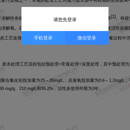
要污染物之一，常规的处理工艺对微污染水源中有机物的去除效果不
[
1
]
子溶解性有机物，从而使得后续的活性炭有更高的吸附效率
。有研
请您先登录
的溶解氧。在后续的生物活性炭阶段中，小分子量有机物被活性炭吸
手机登录
微信登录
炭工艺改善了对溶解性有机物的去除效果，因而对后续消毒过程中
入运行，原水处理工艺流程包括预处理+常规处理+深度处理，其中预处
聚合氯化铝投加量为25～35mg/L；后臭氧投加量为0.6～1.2mg
g/g、210 mg/L和95.2%，活性炭使用年限为3年。