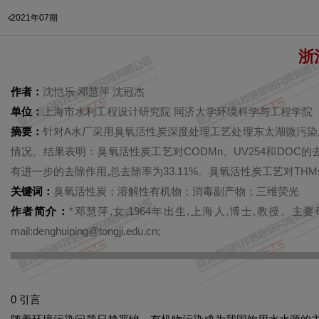
2021年07期
浙
作者：
沈恺乐 邓慧萍 沈冠杰
单位：
上海市水利工程设计研究院 同济大学环境科学与工程学院
摘要：
针对A水厂采用臭氧活性炭深度处理工艺处理东太湖微污染
情况。结果表明：臭氧活性炭工艺对CODMn、UV254和DOC的去除率
有进一步的去除作用,总去除率为33.11%。臭氧活性炭工艺对THMs生
关键词：
臭氧活性炭；溶解性有机物；消毒副产物；三维荧光
作者简介：
*邓慧萍,女,1964年出生,上海人,博士,教授
mail:denghuiping@tongji.edu.cn;
0 引言