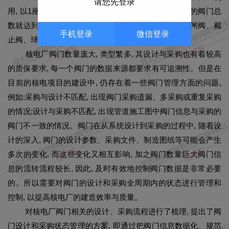
请您先登录
用, 以1座2台机组的CPR1000核电厂为例, 仅核岛部分的阀门总
数就达到1.3万余台, 涉及的阀门种类也十分繁杂, 包括闸阀、截
手机登录
微信登录
止阀、球阀、蝶阀、隔膜阀、止回阀、安全阀等。
核电厂阀门数量庞大, 类型繁多, 其设计与采购也有着较高
的质保要求, 每一个阀门的数据来源都要求有可追溯性。但是在
目前的核电项目的建设中, 仍存在着一些阀门管理方面的问题,
例如:采购与设计不匹配, 出现阀门采购遗漏、多采购或重复采购
的情况;设计与采购不匹配, 出现管道施工图中阀门信息与采购的
阀门不一致的情况。阀门在从系统设计到采购的过程中, 随着设
计的深入, 阀门的设计参数、采购文件、制造图纸等可能会产生
多次的变化, 而这些变化又相互影响, 加之阀门数量巨大阀门信
息的流转流程较长, 因此, 及时有效地控制阀门数据是非常必要
的。所以需要对阀门的设计和采购全周期内的状态进行管理和
控制, 以提高核电厂的建造效率与质量。
对核电厂阀门相关的设计、采购流程进行了梳理, 提出了阀
门设计和采购状态管理的方案, 即通过把阀门信息数据化、规范