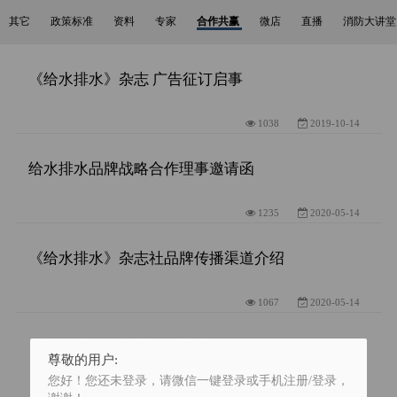
其它
政策标准
资料
专家
合作共赢
微店
直播
消防大讲堂
《给水排水》杂志 广告征订启事
1038
2019-10-14
给水排水品牌战略合作理事邀请函
1235
2020-05-14
《给水排水》杂志社品牌传播渠道介绍
1067
2020-05-14
《给水排水》杂志官方微信介绍
尊敬的用户:
您好！您还未登录，请微信一键登录或手机注册/登录，
1180
2020-03-19