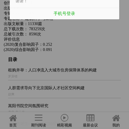
谢谢！
创刊时间：1994
出版信息
手机号登录
专辑名称： 工程科技II
专题名称： 建筑科学与工程
出版文献量：11330篇
总下载次数： 783259次
总被引次数： 8590次
评价信息
(2020)复合影响因子：0.252
(2020)综合影响因子：0.091
目录
租购并举：人口净流入大城市住房保障体系的构建
罗异铿
人群需求导向下北京国际人才社区空间构建
赵爽
嵩阳书院空间氛围研究
李章 庞云月
元型的诞生——艺圃空间经营解读
首页
期刊阅读
精彩视频
最新会议
我的