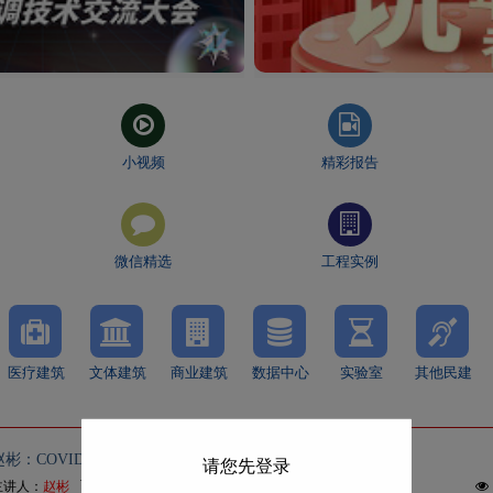
小视频
精彩报告
微信精选
工程实例
医疗建筑
文体建筑
商业建筑
数据中心
实验室
其他民建
赵彬：COVID-19防控：气溶胶传播和通风防护的看法
请您先登录
¥
主讲人：
赵彬
20